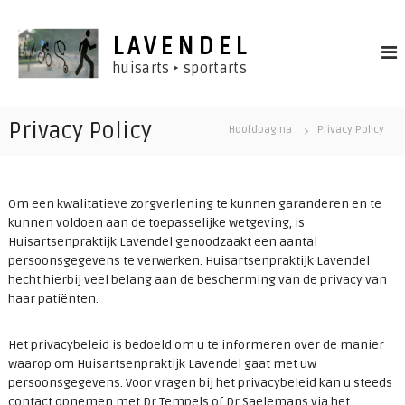
N
a
LAVENDEL
a
r
huisarts ‣ sportarts
d
e
i
Privacy Policy
Hoofdpagina
Privacy Policy
n
h
o
u
Om een kwalitatieve zorgverlening te kunnen garanderen en te
d
kunnen voldoen aan de toepasselijke wetgeving, is
s
Huisartsenpraktijk Lavendel genoodzaakt een aantal
p
persoonsgegevens te verwerken. Huisartsenpraktijk Lavendel
r
hecht hierbij veel belang aan de bescherming van de privacy van
i
haar patiënten.
n
g
Het privacybeleid is bedoeld om u te informeren over de manier
e
waarop om Huisartsenpraktijk Lavendel gaat met uw
n
persoonsgegevens. Voor vragen bij het privacybeleid kan u steeds
contact opnemen met Dr Tempels of Dr Saelemans via het